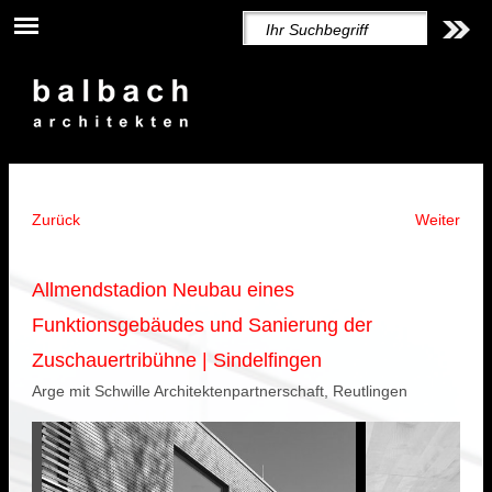
Zurück
Weiter
Allmendstadion Neubau eines
Funktionsgebäudes und Sanierung der
Zuschauertribühne | Sindelfingen
Arge mit Schwille Architektenpartnerschaft, Reutlingen