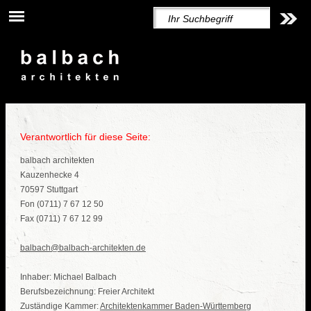
Verantwortlich für diese Seite:
balbach architekten
Kauzenhecke 4
70597 Stuttgart
Fon (0711) 7 67 12 50
Fax (0711) 7 67 12 99
balbach@balbach-architekten.de
Inhaber: Michael Balbach
Berufsbezeichnung: Freier Architekt
Zuständige Kammer:
Architektenkammer Baden-Württemberg