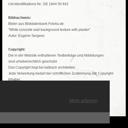
Ust-Identifikations-Nr.: DE 1844 50 842
Bildnachweis:
Bilder aus Bilddatenbank Fotolia.de:
"White concrete wall background texture with plaster"
Autor: Eugene Sergeev
Copyright:
Die in der Website enthaltenen Textbeiträge und Abbildungen
sind urheberrechtlich geschützt.
Das Copyright liegt bei balbach architekten.
Jede Verwertung bedarf der schriftlichen Zustimmung der Copyright-
Inhaber.
Diese Website verwendet Cookies zur
Haftungsausschluss:
Verantwortlich für die Inhalte und die Gestaltung sämtlicher
Verbesserung des Angebots.
Mehr erfahren
extern verlinkter Seiten sind ausschließlich deren Betreiber.
Ok