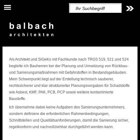
Als Architekt und SiGeKo mit Fachkunde nach TRGS 519, 521 und 524
begleite ich Bauherren bei der Planung und Umsetzung von Rückbau-
und Sanierungsmaßnahmen mit Gefahrstoffen in Bestandsgebäuden.
Mein Schwerpunkt liegt auf der Erstellung technisch sauberer,
rechtssicherer und klar strukturierter Planungsvorgaben für Schadstoffe
wie Asbest, KMF, PAK, PCB, PCP sowie weitere kontaminierte
Baustoffe.
Ich übernehme dabei keine Aufgaben des Sanierungsunternehmers,
sondern definiere die erforderlichen Rahmenbedingungen,
Schnittstellen und Qualitätsanforderungen, damit die Sanierung sicher,
regelkonform und nachvollziehbar durchgeführt werden kann.