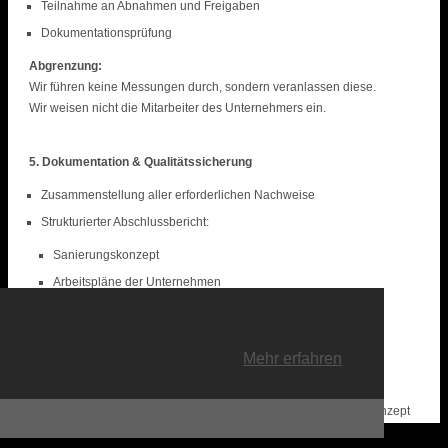
Teilnahme an Abnahmen und Freigaben
Dokumentationsprüfung
Abgrenzung:
Wir führen keine Messungen durch, sondern veranlassen diese.
Wir weisen nicht die Mitarbeiter des Unternehmers ein.
5. Dokumentation & Qualitätssicherung
Zusammenstellung aller erforderlichen Nachweise
Strukturierter Abschlussbericht:
Sanierungskonzept
Arbeitspläne der Unternehmen
Messprotokolle/Luftanalysen
Diese Website verwendet Cookies zur
Entsorgungsnachweise
Verbesserung des Angebots.
Mehr erfahren
Fotodokumentation
Übergabe an Bauherr / Betreiber
Empfehlungen für spätere Nutzungs- und Instandhaltungskonzept
Ok